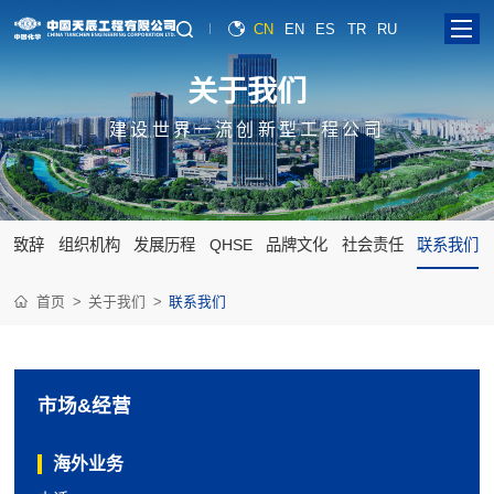
CN
EN
ES
TR
RU
关
于
我
们
建设世界一流创新型工程公司
长致辞
组织机构
发展历程
QHSE
品牌文化
社会责任
联系我们
首页
关于我们
联系我们
市场&经营
海外业务