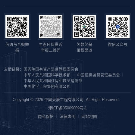
信访与合规举
生态环保投诉
欠款欠薪
微信公众号
报
举报二维码
维权渠道
友情链接：
国务院国有资产监督管理委员会
中华人民共和国科学技术部
中国证券监督管理委员会
中华人民共和国住房和城乡建设部
中国化学工程集团有限公司
Copyright © 2026 中国天辰工程有限公司 All Right Reserved.
津ICP备05009009号-1
隐私保护
法律声明
网站地图