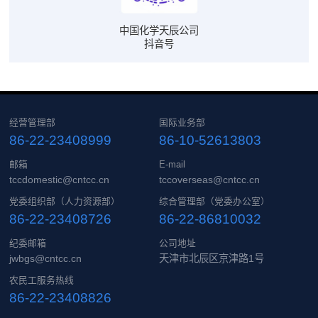
经营管理部
国际业务部
86-22-23408999
86-10-52613803
邮箱
E-mail
tccdomestic@cntcc.cn
tccoverseas@cntcc.cn
党委组织部（人力资源部）
综合管理部（党委办公室）
86-22-23408726
86-22-86810032
纪委邮箱
公司地址
jwbgs@cntcc.cn
天津市北辰区京津路1号
农民工服务热线
86-22-23408826